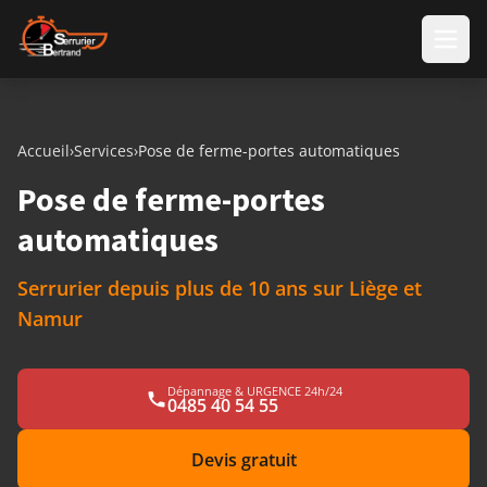
Aller au contenu
Accueil
›
Services
›
Pose de ferme-portes automatiques
Pose de ferme-portes
automatiques
Serrurier depuis plus de 10 ans sur Liège et
Namur
Dépannage & URGENCE 24h/24
0485 40 54 55
Devis gratuit