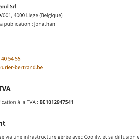
and Srl
001, 4000 Liège (Belgique)
a publication : Jonathan
 40 54 55
rurier-bertrand.be
TVA
cation à la TVA :
BE1012947541
nt
gé via une infrastructure gérée avec Coolify, et sa diffusion