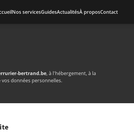
ccueil
Nos services
Guides
Actualités
À propos
Contact
errurier-bertrand.be
, à l'hébergement, à la
de vos données personnelles.
ite