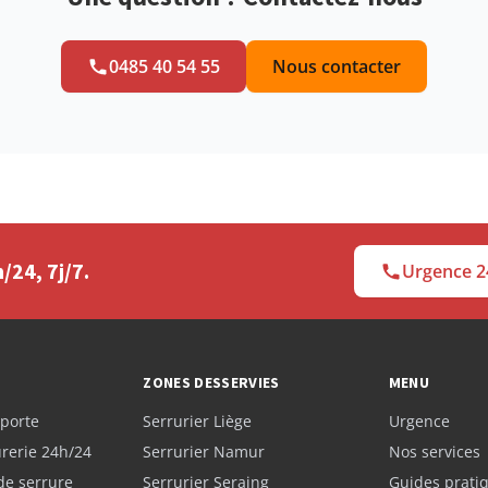
0485 40 54 55
Nous contacter
24, 7j/7.
Urgence 2
ZONES DESSERVIES
MENU
porte
Serrurier Liège
Urgence
rerie 24h/24
Serrurier Namur
Nos services
e serrure
Serrurier Seraing
Guides prati