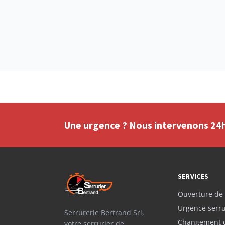
Une urgence ? Nous intervenons 24h/
SERVICES
Ouverture de 
Urgence serru
Serrurerie Bertrand Srl,
Changement d
votre serrurier de