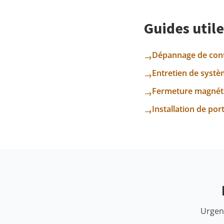
Guides utile
Dépannage de cont
→
Entretien de syst
→
Fermeture magnétiq
→
Installation de po
→
Urgenc