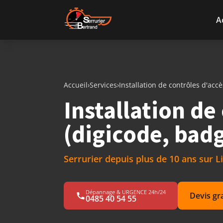
Aller au contenu
A
Accueil
›
Services
›
Installation de contrôles d'acc
Installation de
(digicode, bad
Serrurier depuis plus de 10 ans sur 
Dépannage & URGENCE 24h/24
Devis gr
0485 40 54 55