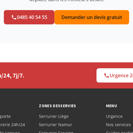
0485 40 54 55
Demander un devis gratuit
24, 7j/7.
Urgence 2
ZONES DESSERVIES
MENU
porte
Serrurier Liège
Urgence
rerie 24h/24
Serrurier Namur
Nos services
e serrure
Serrurier Seraing
Guides prati