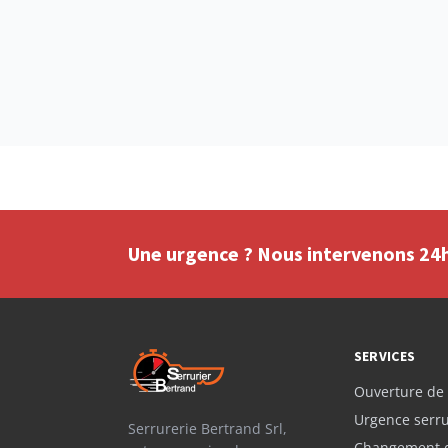
Une urgence ? Nous intervenons 24h/
SERVICES
Ouverture de 
Urgence serru
Serrurerie Bertrand Srl,
Changement d