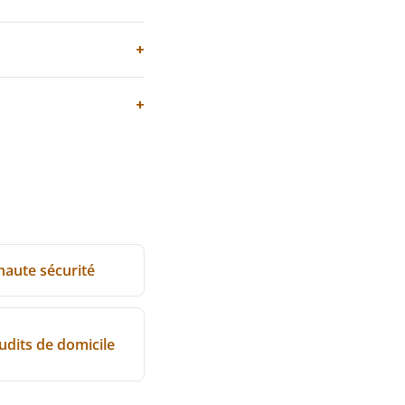
+
+
 haute sécurité
audits de domicile