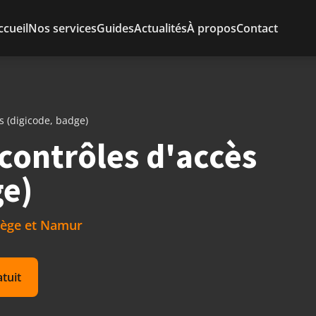
ccueil
Nos services
Guides
Actualités
À propos
Contact
ès (digicode, badge)
 contrôles d'accès
ge)
Liège et Namur
atuit