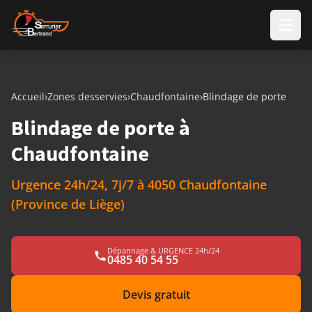
Aller au contenu
Accueil
›
Zones desservies
›
Chaudfontaine
›
Blindage de porte
Blindage de porte à
Chaudfontaine
Urgence 24h/24, 7j/7 à 4050 Chaudfontaine
(Province de Liège)
Dépannage & URGENCE 24h/24
0485 40 54 55
Devis gratuit