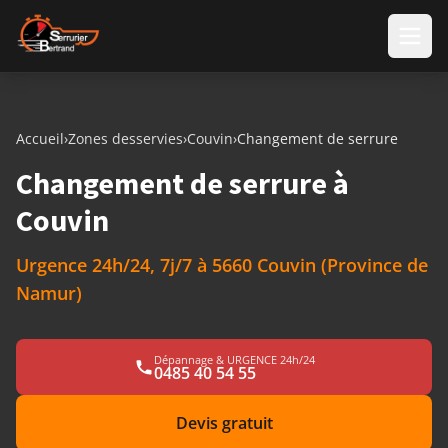
Aller au contenu
Accueil
›
Zones desservies
›
Couvin
›
Changement de serrure
Changement de serrure à
Couvin
Urgence 24h/24, 7j/7 à 5660 Couvin (Province de
Namur)
Dépannage & URGENCE 24h/24
0485 40 54 55
Devis gratuit