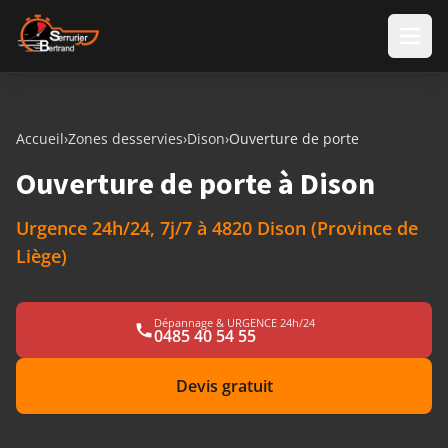
Aller au contenu
Accueil
›
Zones desservies
›
Dison
›
Ouverture de porte
Ouverture de porte à Dison
Urgence 24h/24, 7j/7 à 4820 Dison (Province de
Liège)
Dépannage & URGENCE 24h/24
0485 40 54 55
Devis gratuit