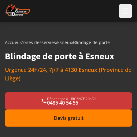
Aller au contenu
Accueil
›
Zones desservies
›
Esneux
›
Blindage de porte
Blindage de porte à Esneux
Urgence 24h/24, 7j/7 à 4130 Esneux (Province de
Liège)
Dépannage & URGENCE 24h/24
0485 40 54 55
Devis gratuit