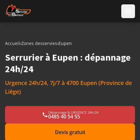
Aller au contenu
Accueil
›
Zones desservies
›
Eupen
Serrurier à Eupen : dépannage
24h/24
Urgence 24h/24, 7j/7 à 4700 Eupen (Province de
Liège)
Dépannage & URGENCE 24h/24
0485 40 54 55
Devis gratuit