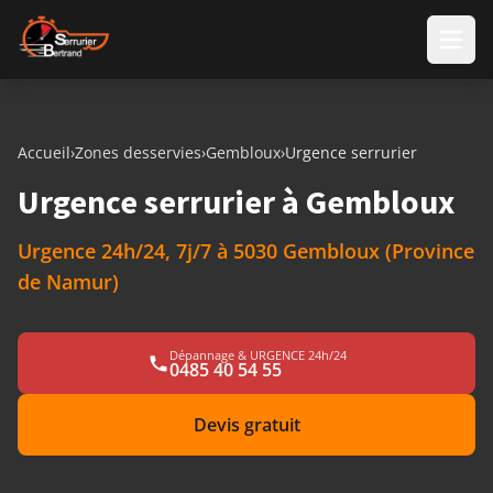
Aller au contenu
Accueil
›
Zones desservies
›
Gembloux
›
Urgence serrurier
Urgence serrurier à Gembloux
Urgence 24h/24, 7j/7 à 5030 Gembloux (Province
de Namur)
Dépannage & URGENCE 24h/24
0485 40 54 55
Devis gratuit