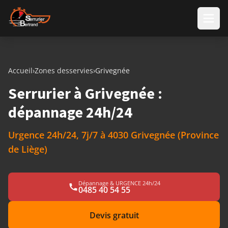
Aller au contenu
Accueil
›
Zones desservies
›
Grivegnée
Serrurier à Grivegnée :
dépannage 24h/24
Urgence 24h/24, 7j/7 à 4030 Grivegnée (Province
de Liège)
Dépannage & URGENCE 24h/24
0485 40 54 55
Devis gratuit