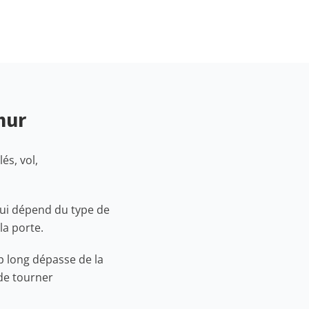
mur
és, vol,
qui dépend du type de
la porte.
op long dépasse de la
 de tourner