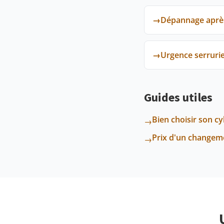
→
Dépannage après
→
Urgence serruri
Guides utiles
Bien choisir son c
→
Prix d'un changeme
→