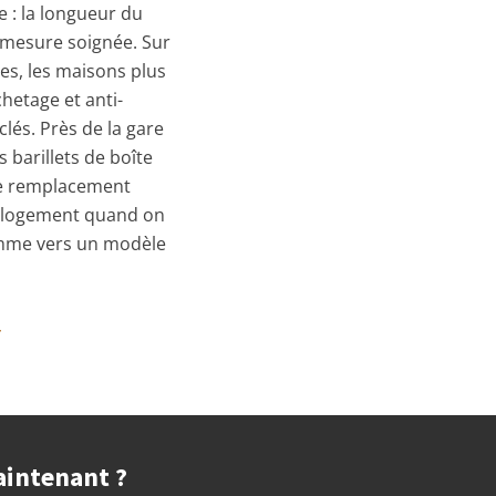
 : la longueur du
e mesure soignée. Sur
es, les maisons plus
chetage et anti-
lés. Près de la gare
barillets de boîte
le remplacement
au logement quand on
gamme vers un modèle
r
aintenant ?