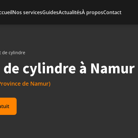
ccueil
Nos services
Guides
Actualités
À propos
Contact
de cylindre
de cylindre à Namur
Province de Namur)
atuit