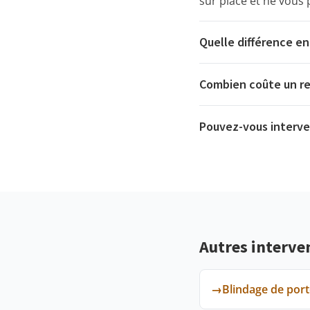
sur place et ne vous
Quelle différence en
Combien coûte un r
Pouvez-vous interven
Autres interve
→
Blindage de por