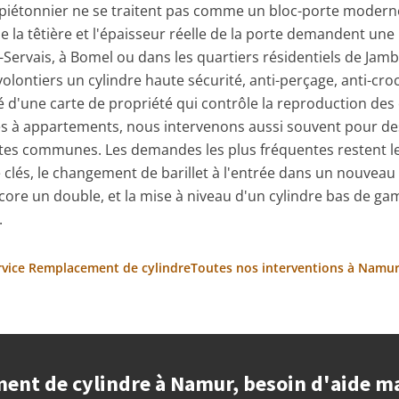
piétonnier ne se traitent pas comme un bloc-porte moderne
 de la têtière et l'épaisseur réelle de la porte demandent un
-Servais, à Bomel ou dans les quartiers résidentiels de Jamb
volontiers un cylindre haute sécurité, anti-perçage, anti-cro
d'une carte de propriété qui contrôle la reproduction des c
s à appartements, nous intervenons aussi souvent pour des 
rtes communes. Les demandes les plus fréquentes restent 
e clés, le changement de barillet à l'entrée dans un nouve
ncore un double, et la mise à niveau d'un cylindre bas de 
.
ervice Remplacement de cylindre
Toutes nos interventions à Namu
nt de cylindre à Namur, besoin d'aide m