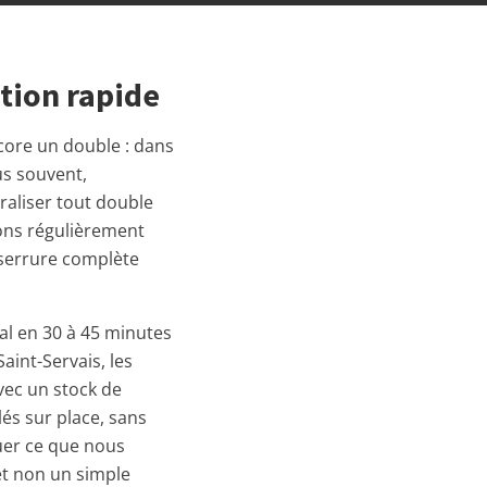
tion rapide
ncore un double : dans
us souvent,
traliser tout double
sons régulièrement
 serrure complète
al en 30 à 45 minutes
Saint-Servais, les
vec un stock de
és sur place, sans
uer ce que nous
et non un simple