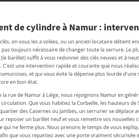
t de cylindre à Namur : interven
lés, on vous les a volées, ou un ancien locataire détient e
est pas toujours nécessaire de changer toute la serrure. Le pl
(le barillet) suffit à vous redonner des clés neuves et à neu
e. C'est une intervention rapide et courante que nous réali
 namuroises, et qui vous évite la dépense plus lourde d'une
core en bon état.
e la rue de Namur à Liège, nous rejoignons Namur en génér
a circulation. Que vous habitiez la Corbeille, les hauteurs de 
 quartier des Casernes ou Jambes, un serrurier se déplace a
r reposer un barillet neuf et vous remettre vos nouvelles cl
te qui ne ferme plus. Nous prenons le temps de vous expliq
afin que vous repartiez avec une porte vraiment sécurisée 