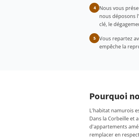
Nous vous présent
4
nous déposons l'
clé, le dégageme
Vous repartez av
5
empêche la repr
Pourquoi no
L'habitat namurois es
Dans la Corbeille et 
d'appartements aménag
remplacer en respecta