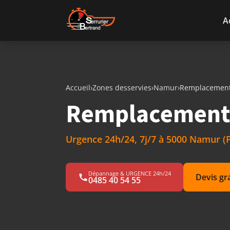
Aller au contenu
A
Accueil
›
Zones desservies
›
Namur
›
Remplacement 
Remplacement 
Urgence 24h/24, 7j/7 à 5000 Namur (
Dépannage & URGENCE 24h/24
Devis gr
0485 40 54 55