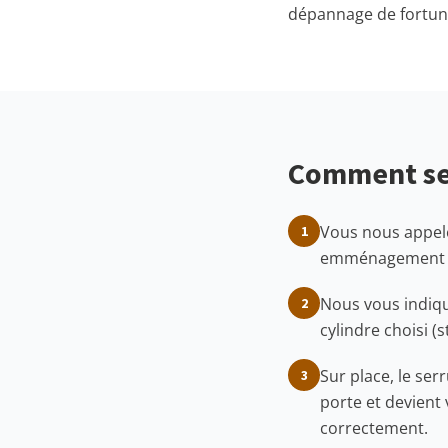
dépannage de fortun
Comment se 
Vous nous appelez
1
emménagement ou
Nous vous indiqu
2
cylindre choisi (
Sur place, le ser
3
porte et devient
correctement.