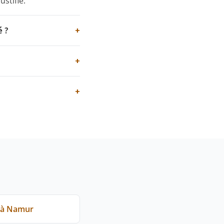
stifié.
é ?
+
+
+
 à Namur