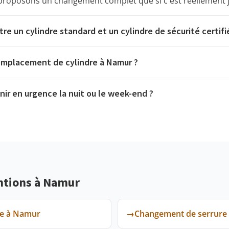
 proposons un changement complet que si c'est réellement ju
tre un cylindre standard et un cylindre de sécurité certifi
emplacement de cylindre à Namur ?
ir en urgence la nuit ou le week-end ?
ntions à Namur
te à Namur
→
Changement de serrure