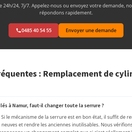
 24h/24, 7j/7. Appelez-nous ou envoyez votre demande, n
répondons rapidement.
0485 40 54 55
Envoyer une demande
réquentes : Remplacement de cyli
lés à Namur, faut-il changer toute la serrure ?
Si le mécanisme de la serrure est en bon état, il suffit de r
 neuves et rendre les anciennes inutilisables. Nous vérifions 