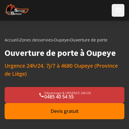
Aller au contenu
Accueil
›
Zones desservies
›
Oupeye
›
Ouverture de porte
Ouverture de porte à Oupeye
Urgence 24h/24, 7j/7 à 4680 Oupeye (Province
de Liège)
Dépannage & URGENCE 24h/24
0485 40 54 55
Devis gratuit