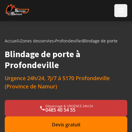
Aller au contenu
Accueil
›
Zones desservies
›
Profondeville
›
Blindage de porte
Blindage de porte à
Profondeville
Urgence 24h/24, 7j/7 à 5170 Profondeville
(Province de Namur)
Dépannage & URGENCE 24h/24
0485 40 54 55
Devis gratuit