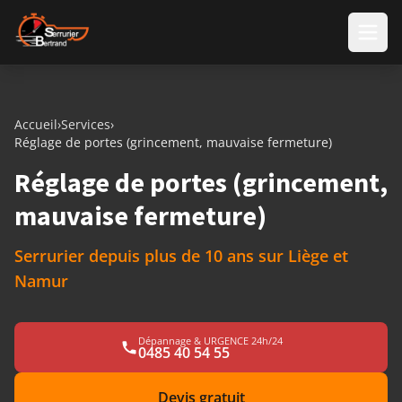
Aller au contenu
Accueil
›
Services
›
Réglage de portes (grincement, mauvaise fermeture)
Réglage de portes (grincement,
mauvaise fermeture)
Serrurier depuis plus de 10 ans sur Liège et
Namur
Dépannage & URGENCE 24h/24
0485 40 54 55
Devis gratuit