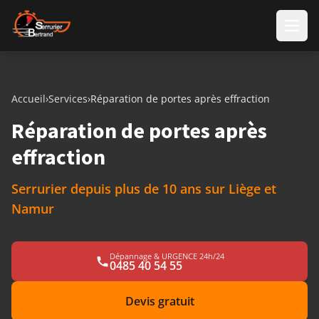
Aller au contenu
Accueil
›
Services
›
Réparation de portes après effraction
Réparation de portes après
effraction
Serrurier depuis plus de 10 ans sur Liège et
Namur
Dépannage & URGENCE 24h/24
0485 40 54 55
Devis gratuit