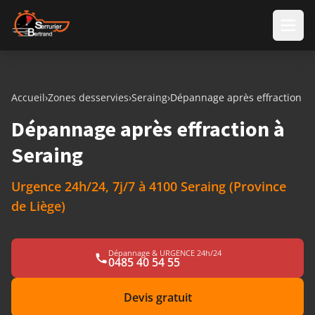
Aller au contenu
Accueil
›
Zones desservies
›
Seraing
›
Dépannage après effraction
Dépannage après effraction à
Seraing
Urgence 24h/24, 7j/7 à 4100 Seraing (Province
de Liège)
Dépannage & URGENCE 24h/24
0485 40 54 55
Devis gratuit