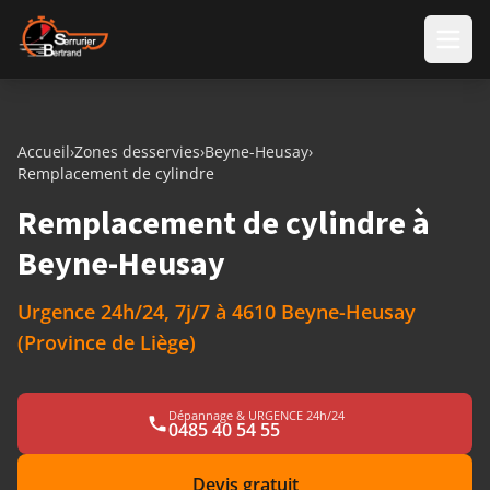
Aller au contenu
Accueil
›
Zones desservies
›
Beyne-Heusay
›
Remplacement de cylindre
Remplacement de cylindre à
Beyne-Heusay
Urgence 24h/24, 7j/7 à 4610 Beyne-Heusay
(Province de Liège)
Dépannage & URGENCE 24h/24
0485 40 54 55
Devis gratuit