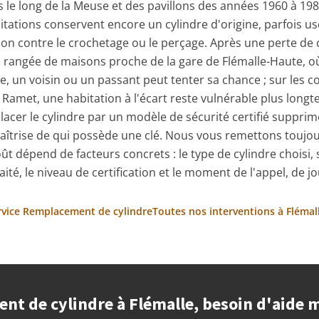
 le long de la Meuse et des pavillons des années 1960 à 198
tations conservent encore un cylindre d'origine, parfois us
on contre le crochetage ou le perçage. Après une perte de c
e rangée de maisons proche de la gare de Flémalle-Haute, o
e, un voisin ou un passant peut tenter sa chance ; sur les c
 Ramet, une habitation à l'écart reste vulnérable plus long
acer le cylindre par un modèle de sécurité certifié suppri
aîtrise de qui possède une clé. Nous vous remettons toujou
coût dépend de facteurs concrets : le type de cylindre choisi,
té, le niveau de certification et le moment de l'appel, de 
ervice Remplacement de cylindre
Toutes nos interventions à Flémal
t de cylindre à Flémalle, besoin d'aide 