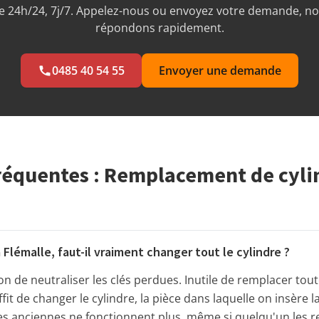
 24h/24, 7j/7. Appelez-nous ou envoyez votre demande, n
répondons rapidement.
0485 40 54 55
Envoyer une demande
réquentes : Remplacement de cyli
 Flémalle, faut-il vraiment changer tout le cylindre ?
çon de neutraliser les clés perdues. Inutile de remplacer tout
uffit de changer le cylindre, la pièce dans laquelle on insère 
les anciennes ne fonctionnent plus, même si quelqu'un les r