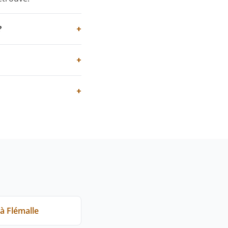
?
+
+
+
à Flémalle