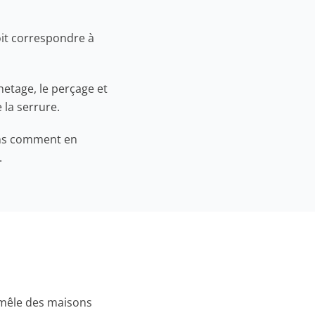
oit correspondre à
hetage, le perçage et
 la serrure.
ons comment en
.
, mêle des maisons