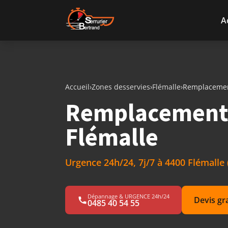
Aller au contenu
A
Accueil
›
Zones desservies
›
Flémalle
›
Remplacemen
Remplacement 
Flémalle
Urgence 24h/24, 7j/7 à 4400 Flémalle 
Dépannage & URGENCE 24h/24
Devis gr
0485 40 54 55