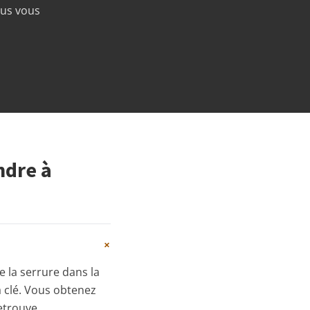
ous vous
ndre à
+
e la serrure dans la
la clé. Vous obtenez
etrouve.