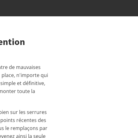
ention
entre de mauvaises
n place, n'importe qui
imple et définitive,
émonter toute la
ien sur les serrures
points récentes des
ous le remplaçons par
venez ainsi la seule