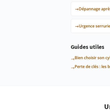
→
Dépannage après 
→
Urgence serrurie
Guides utiles
Bien choisir son c
→
Perte de clés : les 
→
U