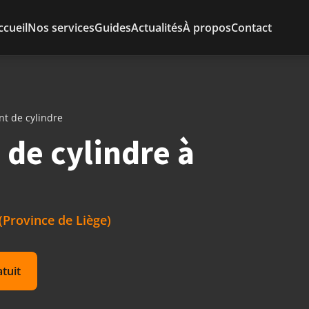
ccueil
Nos services
Guides
Actualités
À propos
Contact
t de cylindre
de cylindre à
(Province de Liège)
atuit