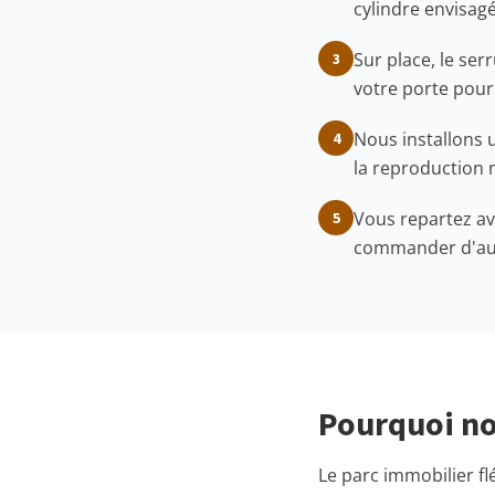
cylindre envisagé
Sur place, le se
3
votre porte pour 
Nous installons u
4
la reproduction 
Vous repartez av
5
commander d'autr
Pourquoi no
Le parc immobilier fl