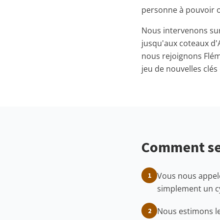
personne à pouvoir o
Nous intervenons sur
jusqu'aux coteaux d'A
nous rejoignons Flém
jeu de nouvelles clé
Comment se 
Vous nous appelez
1
simplement un cy
Nous estimons le 
2