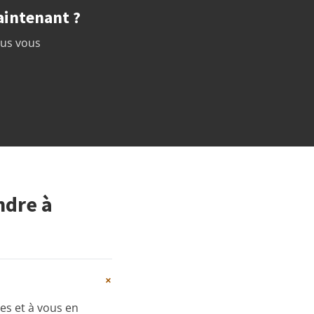
aintenant ?
ous vous
ndre à
+
ues et à vous en