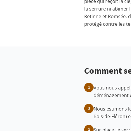
pièce qui reçoit la 
la serrure ni abîmer l
Retinne et Romsée, d
protégé contre les t
Comment se 
Vous nous appelez
1
déménagement ou 
Nous estimons le
2
Bois-de-Fléron) e
Sur place, le ser
3