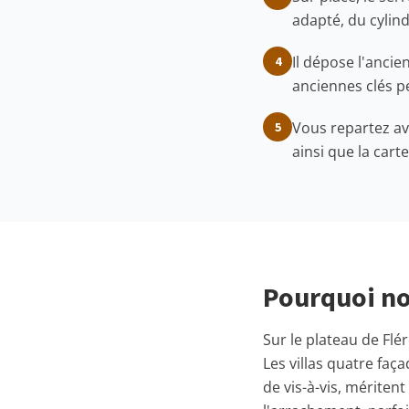
adapté, du cylind
Il dépose l'ancie
4
anciennes clés pe
Vous repartez av
5
ainsi que la car
Pourquoi no
Sur le plateau de Flér
Les villas quatre fa
de vis-à-vis, méritent