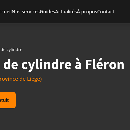
ccueil
Nos services
Guides
Actualités
À propos
Contact
de cylindre
e cylindre à Fléron
rovince de Liège)
atuit