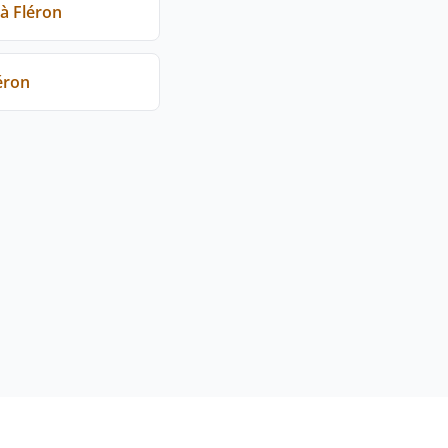
à Fléron
éron