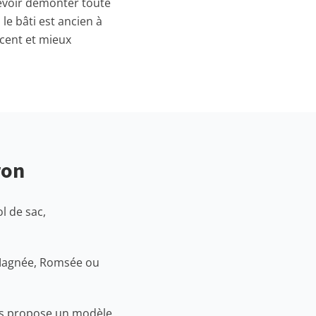
devoir démonter toute
 le bâti est ancien à
écent et mieux
ron
l de sac,
, Magnée, Romsée ou
vous propose un modèle