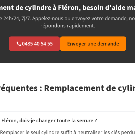
nt de cylindre à Fléron, besoin d'aide m
 24h/24, 7j/7. Appelez-nous ou envoyez votre demande, n
répondons rapidement.
0485 40 54 55
Envoyer une demande
réquentes : Remplacement de cyli
 Fléron, dois-je changer toute la serrure ?
Remplacer le seul cylindre suffit à neutraliser les clés perd