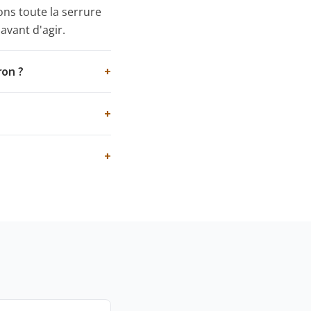
ns toute la serrure
avant d'agir.
ron ?
+
+
+