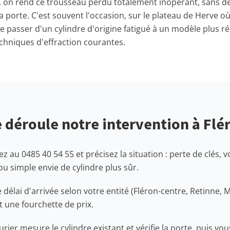
clé, on rend ce trousseau perdu totalement inopérant, sans 
a porte. C'est souvent l'occasion, sur le plateau de Herve où
e passer d'un cylindre d'origine fatigué à un modèle plus r
echniques d'effraction courantes.
déroule notre intervention à Flé
 au 0485 40 54 55 et précisez la situation : perte de clés, vo
simple envie de cylindre plus sûr.
 délai d'arrivée selon votre entité (Fléron-centre, Retinne
t une fourchette de prix.
rurier mesure le cylindre existant et vérifie la porte, puis 