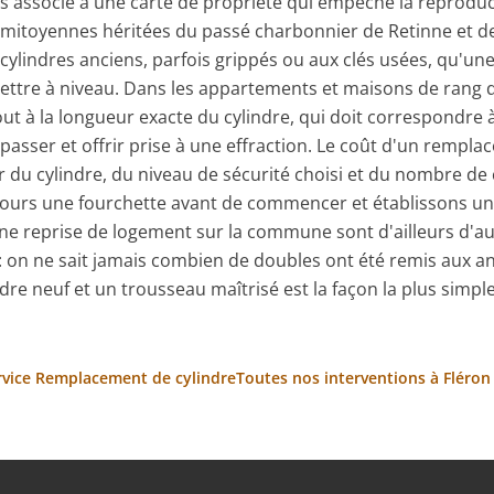
is associé à une carte de propriété qui empêche la reprodu
s mitoyennes héritées du passé charbonnier de Retinne et 
ylindres anciens, parfois grippés ou aux clés usées, qu'un
mettre à niveau. Dans les appartements et maisons de rang d
out à la longueur exacte du cylindre, qui doit correspondre à
passer et offrir prise à une effraction. Le coût d'un remp
r du cylindre, du niveau de sécurité choisi et du nombre de 
urs une fourchette avant de commencer et établissons un 
 reprise de logement sur la commune sont d'ailleurs d'au
 : on ne sait jamais combien de doubles ont été remis aux a
ndre neuf et un trousseau maîtrisé est la façon la plus simpl
ervice Remplacement de cylindre
Toutes nos interventions à Fléron