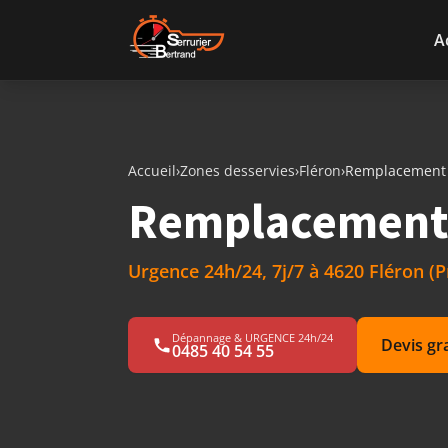
Aller au contenu
A
Accueil
›
Zones desservies
›
Fléron
›
Remplacement 
Remplacement d
Urgence 24h/24, 7j/7 à 4620 Fléron (P
Dépannage & URGENCE 24h/24
Devis gr
0485 40 54 55