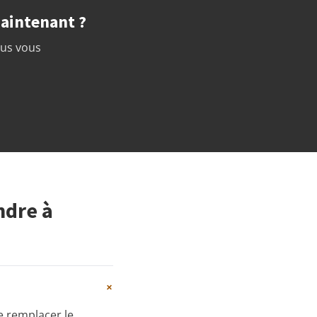
maintenant ?
ous vous
ndre à
+
de remplacer le