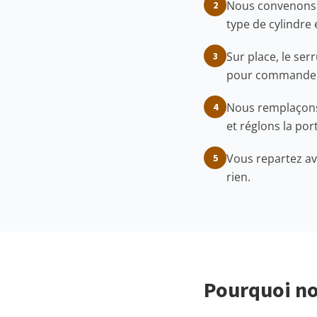
Nous convenons d
2
type de cylindre 
Sur place, le se
3
pour commander 
Nous remplaçons l
4
et réglons la por
Vous repartez av
5
rien.
Pourquoi no