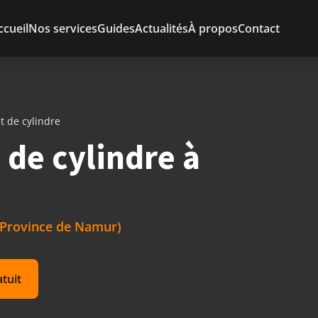
ccueil
Nos services
Guides
Actualités
À propos
Contact
 de cylindre
de cylindre à
 (Province de Namur)
atuit