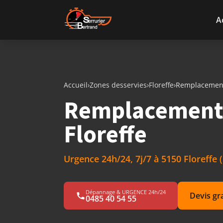
Aller au contenu
A
Accueil
›
Zones desservies
›
Floreffe
›
Remplacement
Remplacement 
Floreffe
Urgence 24h/24, 7j/7 à 5150 Floreffe
Dépannage & URGENCE 24h/24
Devis gr
0485 40 54 55