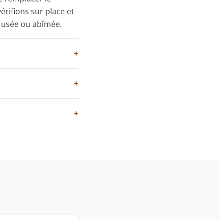
érifions sur place et
 usée ou abîmée.
+
+
+