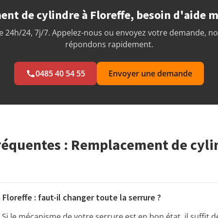
t de cylindre à Floreffe, besoin d'aide 
 24h/24, 7j/7. Appelez-nous ou envoyez votre demande, n
répondons rapidement.
0485 40 54 55
Envoyer une demande
réquentes : Remplacement de cyli
 Floreffe : faut-il changer toute la serrure ?
 Si le mécanisme de votre serrure est en bon état, il suffit 