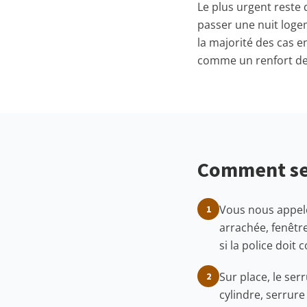
Le plus urgent reste
passer une nuit logem
la majorité des cas e
comme un renfort de 
Comment se 
Vous nous appele
1
arrachée, fenêtr
si la police doit 
Sur place, le ser
2
cylindre, serrur