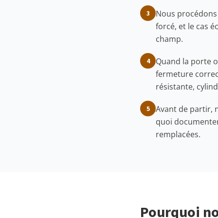
Nous procédons à
3
forcé, et le cas
champ.
Quand la porte ou
4
fermeture correc
résistante, cylin
Avant de partir,
5
quoi documenter 
remplacées.
Pourquoi no