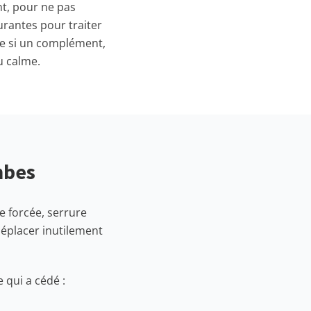
nt, pour ne pas
urantes pour traiter
te si un complément,
u calme.
mbes
e forcée, serrure
déplacer inutilement
 qui a cédé :