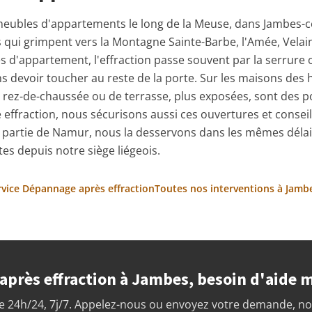
ubles d'appartements le long de la Meuse, dans Jambes-ce
s qui grimpent vers la Montagne Sainte-Barbe, l'Amée, Velain
es d'appartement, l'effraction passe souvent par la serrure o
 devoir toucher au reste de la porte. Sur les maisons des h
e rez-de-chaussée ou de terrasse, plus exposées, sont des p
 effraction, nous sécurisons aussi ces ouvertures et conseil
t partie de Namur, nous la desservons dans les mêmes délais 
es depuis notre siège liégeois.
ervice Dépannage après effraction
Toutes nos interventions à Jamb
près effraction à Jambes, besoin d'aide 
 24h/24, 7j/7. Appelez-nous ou envoyez votre demande, n