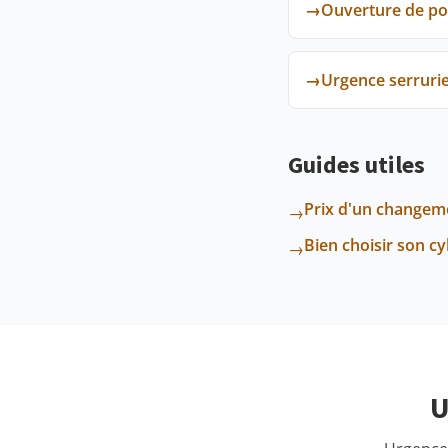
→
Ouverture de po
→
Urgence serruri
Guides utiles
Prix d'un changeme
→
Bien choisir son c
→
U