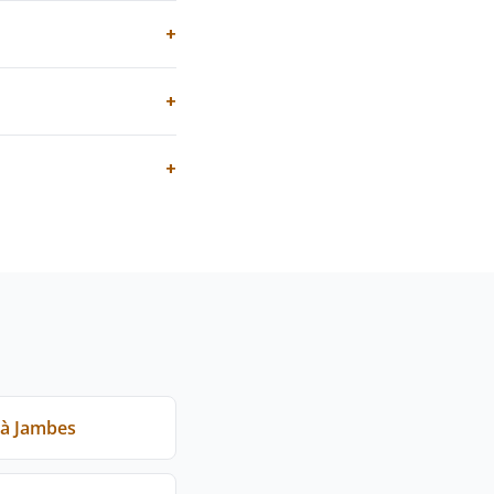
+
+
+
 à Jambes