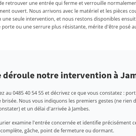
 de retrouver une entrée qui ferme et verrouille normaleme
ent ouvert. Nous arrivons avec le matériel et les pièces co
n une seule intervention, et nous restons disponibles ensui
porte ou une serrure plus résistante, mérite d'être posé a
déroule notre intervention à Ja
z au 0485 40 54 55 et décrivez ce que vous constatez : port
e brisée. Nous vous indiquons les premiers gestes (ne rien 
constater) et un délai d'arrivée à Jambes.
rurier examine l'entrée concernée et identifie précisément ce
e complète, gâche, point de fermeture ou dormant.