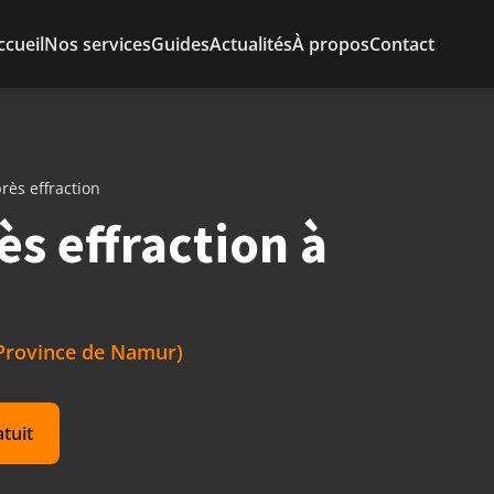
ccueil
Nos services
Guides
Actualités
À propos
Contact
ès effraction
s effraction à
(Province de Namur)
atuit