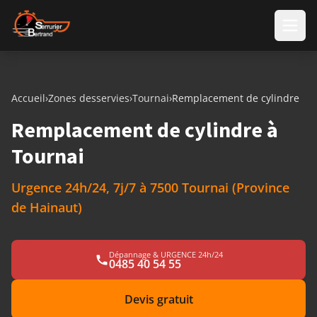
Aller au contenu
Accueil
›
Zones desservies
›
Tournai
›
Remplacement de cylindre
Remplacement de cylindre à
Tournai
Urgence 24h/24, 7j/7 à 7500 Tournai (Province
de Hainaut)
Dépannage & URGENCE 24h/24
0485 40 54 55
Devis gratuit