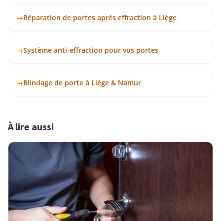
→
réparation de portes après effraction à Liège
→
système anti-effraction pour vos portes
→
blindage de porte à Liège & Namur
À lire aussi