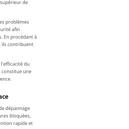
u supérieur de
 les problèmes
urité afin
ls. En procédant à
 ils contribuent
l'efficacité du
n constitue une
gence.
ace
es de dépannage
ures bloquées,
ntion rapide et