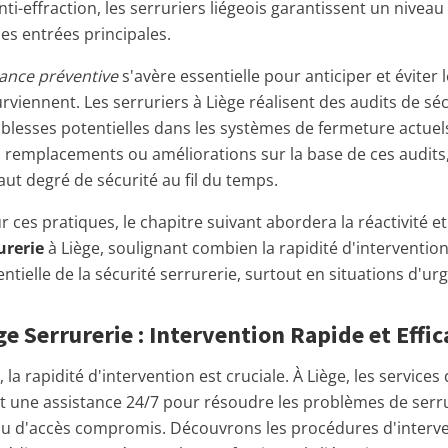
nti-effraction, les serruriers liégeois garantissent un nivea
es entrées principales.
ance préventive
s'avère essentielle pour anticiper et éviter
urviennent. Les serruriers à Liège réalisent des audits de séc
faiblesses potentielles dans les systèmes de fermeture actue
 remplacements ou améliorations sur la base de ces audits,
ut degré de sécurité au fil du temps.
 ces pratiques, le chapitre suivant abordera la réactivité et 
urerie
à Liège, soulignant combien la rapidité d'interventio
ielle de la sécurité serrurerie, surtout en situations d'ur
 Serrurerie : Intervention Rapide et Effic
 la rapidité d'intervention est cruciale. À Liège, les servic
nt une assistance 24/7 pour résoudre les problèmes de serr
ou d'accès compromis. Découvrons les procédures d'interve