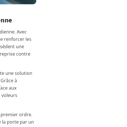
enne
idienne. Avec
de renforcer les
ossèdent une
reprise contre
te une solution
 Grâce à
face aux
s voleurs
premier ordre.
e la porte par un