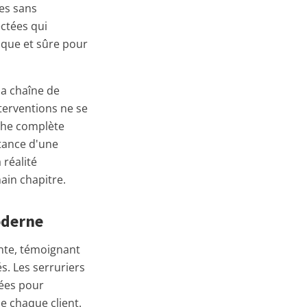
es sans
ctées qui
ique et sûre pour
la chaîne de
terventions ne se
che complète
rtance d'une
 réalité
ain chapitre.
Moderne
nte, témoignant
s. Les serruriers
cées pour
e chaque client.