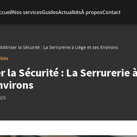
ccueil
Nos services
Guides
Actualités
À propos
Contact
Maîtriser la Sécurité : La Serrurerie à Liège et ses Environs
lités
r la Sécurité : La Serrurerie 
nvirons
025