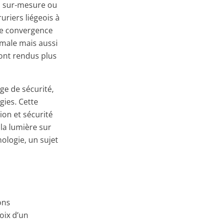
és sur-mesure ou
uriers liégeois à
tte convergence
imale mais aussi
sont rendus plus
age de sécurité,
gies. Cette
ion et sécurité
 la lumière sur
nologie, un sujet
ons
oix d’un