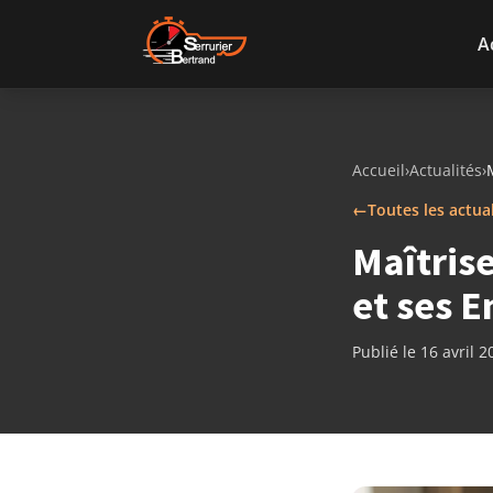
Aller au contenu
A
Accueil
›
Actualités
›
←
Toutes les actua
Maîtrise
et ses E
Publié le 16 avril 2