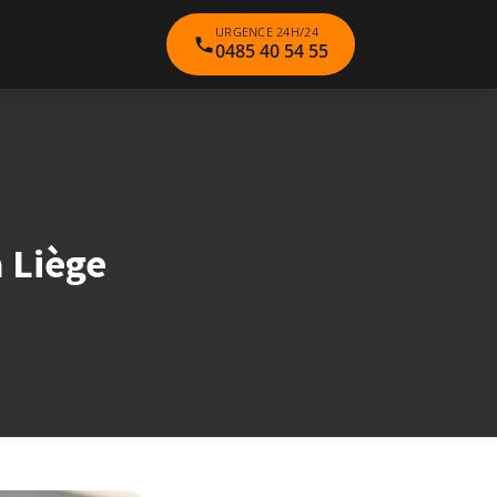
URGENCE 24H/24
0485 40 54 55
à Liège