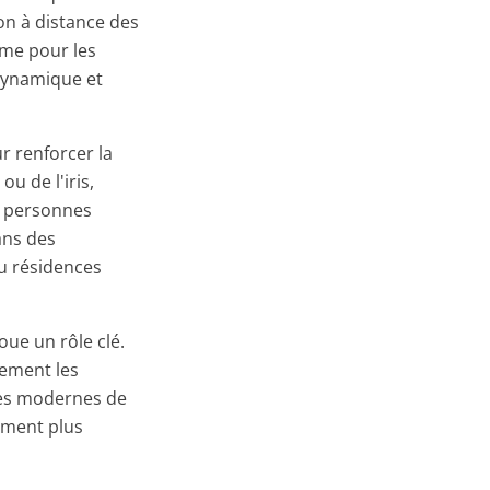
on à distance des
mme pour les
 dynamique et
r renforcer la
u de l'iris,
s personnes
ans des
u résidences
oue un rôle clé.
vement les
ques modernes de
uement plus