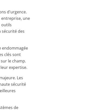
ions d'urgence.
 entreprise, une
 outils
 sécurité des
rure endommagée
es clés sont
 sur le champ.
leur expertise.
 majeure. Les
 haute sécurité
eilleures
systèmes de