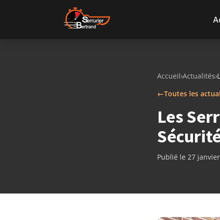
Aller au contenu
A
Accueil
›
Actualités
›
←
Toutes les actua
Les Serr
Sécurit
Publié le 27 janvie