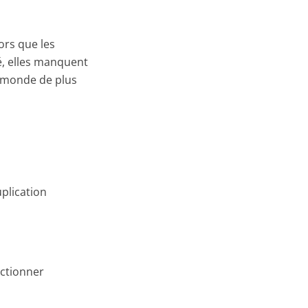
ors que les
é, elles manquent
n monde de plus
plication
nctionner