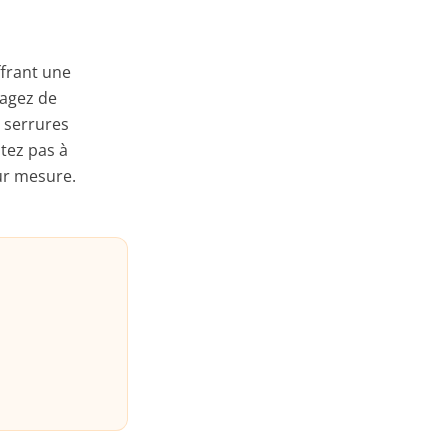
ffrant une
sagez de
e serrures
itez pas à
ur mesure.