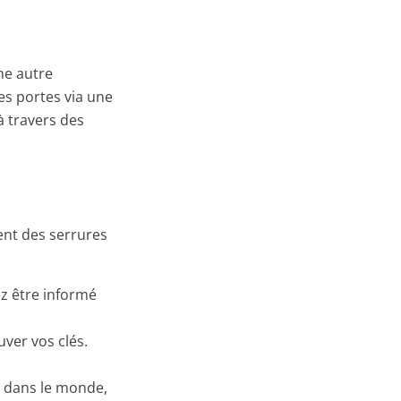
ne autre
les portes via une
 travers des
uent des serrures
ez être informé
uver vos clés.
ù dans le monde,