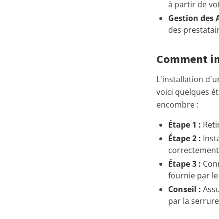
à partir de v
Gestion des A
des prestatai
Comment ins
L'installation d
voici quelques ét
encombre :
Étape 1 :
Retir
Étape 2 :
Insta
correctement
Étape 3 :
Conn
fournie par le
Conseil :
Assu
par la serrure