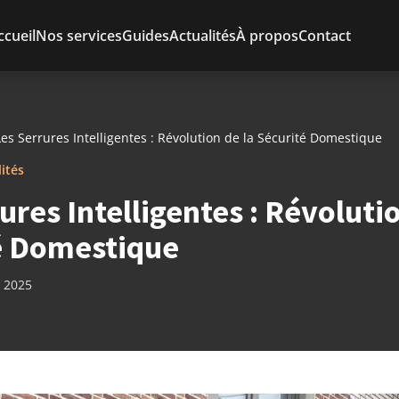
ccueil
Nos services
Guides
Actualités
À propos
Contact
Les Serrures Intelligentes : Révolution de la Sécurité Domestique
lités
ures Intelligentes : Révolutio
é Domestique
r 2025