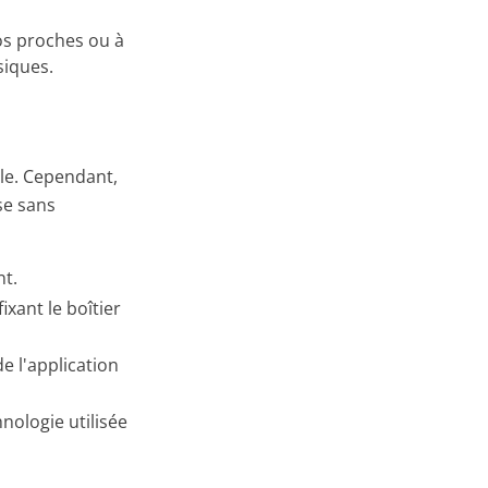
s proches ou à
siques.
ple. Cependant,
se sans
nt.
fixant le boîtier
e l'application
ologie utilisée